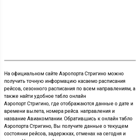
На официальном сайте Аэропорта
Стригино
можно
получить точную информацию касаемо расписания
рейсов, сезонного расписания по всем направлениям, а
также найти удобное табло онлайн
Аэропорт
Стригино
, где отображаются данные о дате и
времени вылета, номера рейса. направления и
название Авиакомпании. Обратившись к онлайн табло
Аэропорта
Стригино
, Вы получите данные о текущем
состоянии рейсов, задержках, отменах на сегодня и