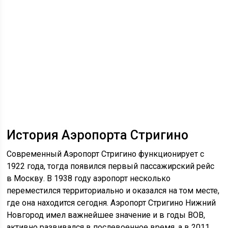
История Аэропорта
Стригино
Современный Аэропорт
Стригино
функционирует с
1922 года, тогда появился первый пассажирский рейс
в Москву. В 1938 году аэропорт несколько
переместился территориально и оказался на том месте,
где она находится сегодня. Аэропорт
Стригино
Нижний
Новгород имел важнейшее значение и в годы ВОВ,
активно развивался в послевоенное время, а в 2011