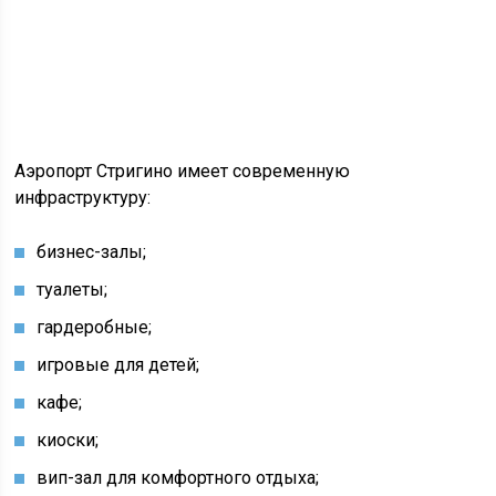
Аэропорт
Стригино
имеет современную
инфраструктуру:
бизнес-залы;
туалеты;
гардеробные;
игровые для детей;
кафе;
киоски;
вип
-зал для комфортного отдыха;