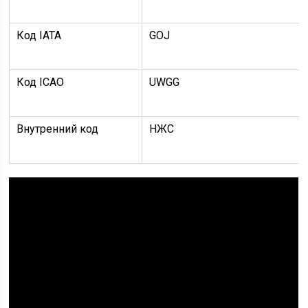
Код IATA
GOJ
Код ICAO
UWGG
Внутренний код
НЖС