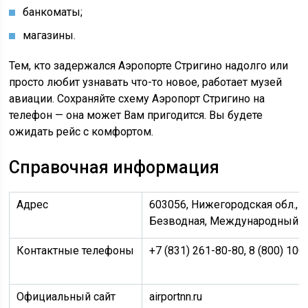
банкоматы
;
магазины.
Тем, кто задержался Аэропорте
Стригино
надолго или
просто любит узнавать что-то новое, работает музей
авиации. Сохраняйте схему Аэропорт
Стригино
на
телефон — она может Вам пригодится. Вы будете
ожидать рейс с комфортом.
Справочная информация
Адрес
603056, Нижегородская обл., 
Безводная, Международный аэ
Контактные телефоны
+7 (831) 261-80-80, 8 (800) 10
Официальный сайт
airportnn.ru