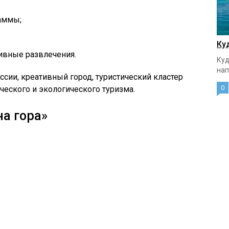
аммы;
Ку
тивные развлечения.
Куд
нап
ссии, креативный город, туристический кластер
0
ческого и экологического туризма.
на
гора»