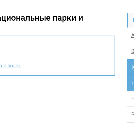
ациональные парки и
и
ое поле»
Г