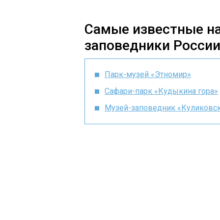
Самые известные н
заповедники Росси
Парк-музей «
Этномир
»
Сафари-парк «
Кудыкина
гора»
Музей-заповедник «Куликовск