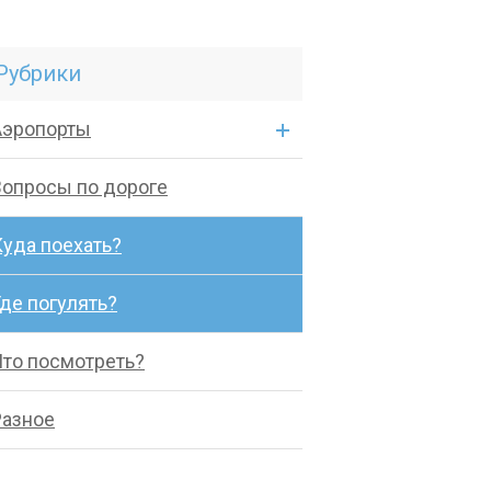
Рубрики
Аэропорты
Вопросы по дороге
Куда поехать?
де погулять?
Что посмотреть?
Разное