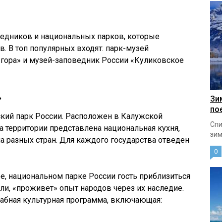
ведников и национальных парков, которые
. В топ популярных входят: парк-музей
гора» и музей-заповедник России «Куликовское
»
Зи
по
кий парк России. Расположен в Калужской
Спи
На территории представлена национальная кухня,
зим
ла разных стран. Для каждого государства отведен
0
е, национальном парке России гость приблизиться
и, «проживет» опыт народов через их наследие.
табная культурная программа, включающая: