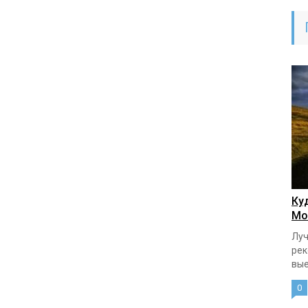
Ку
Мо
Луч
рек
вые
0