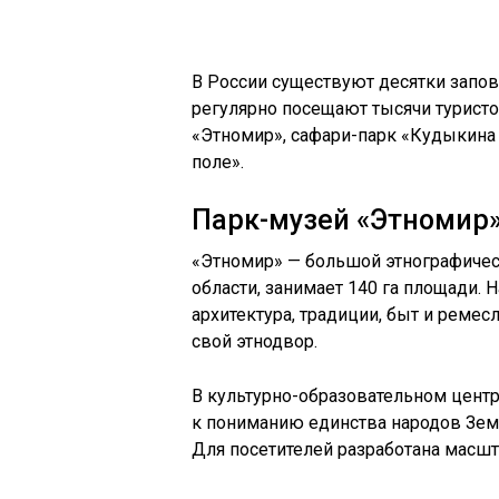
В России существуют десятки запо
регулярно посещают тысячи туристов
«
Этномир
», сафари-парк «
Кудыкина
поле».
Парк-музей «
Этномир
«
Этномир
» — большой этнографичес
области, занимает 140 га площади. 
архитектура, традиции, быт и ремес
свой
этнодвор
.
В культурно-образовательном центр
к пониманию единства народов Земл
Для посетителей разработана масш