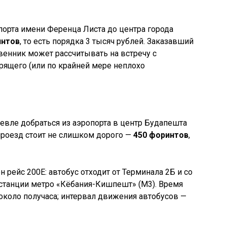
опорта имени Ференца Листа до центра города
интов
, то есть порядка 3 тысяч рублей. Заказавший
енник может рассчитывать на встречу с
орящего (или по крайней мере неплохо
шевле добраться из аэропорта в центр Будапешта
проезд стоит не слишком дорого —
450 форинтов
,
рейс 200Е: автобус отходит от Терминала 2Б и со
 станции метро «Кёбания-Кишпешт» (М3). Время
 около получаса; интервал движения автобусов —