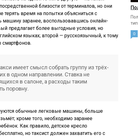
посредственной близости от терминалов, но они
По
не терять время на попытки объясниться с
Пол
ь машину заранее, воспользовавшись онлайн-
тип
рвый предлагает более выгодные условия, но
0
нглийском языках; второй — русскоязычный, к тому
ы смартфонов.
акси имеет смысл собрать группу из трёх-
их в одном направлении. Ставка не
ящихся в салоне, а расходы таким
ь поровну.
ьзуются обычные легковые машины, больше
зьмёт; кроме того, необходимо заранее
ребёнок. Как правило, детское кресло
бесплатно, но таксист должен захватить его с