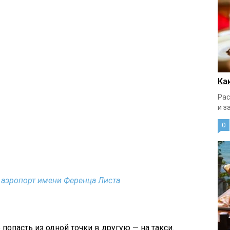
Ка
Рас
и з
0
аэропорт имени Ференца Листа
попасть из одной точки в другую — на такси.