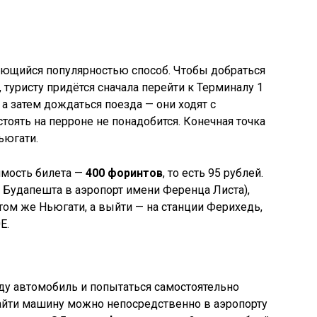
ующийся популярностью способ. Чтобы добраться
 туристу придётся сначала перейти к Терминалу 1
 а затем дождаться поезда — они ходят с
стоять на перроне не понадобится. Конечная точка
ьюгати.
имость билета —
400 форинтов
, то есть 95 рублей.
а Будапешта в аэропорт имени Ференца Листа),
том же Ньюгати, а выйти — на станции Ферихедь,
Е.
нду автомобиль и попытаться самостоятельно
Найти машину можно непосредственно в аэропорту