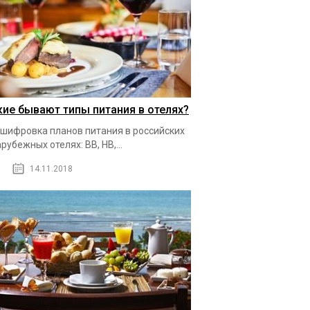
кие бывают типы питания в отелях?
шифровка планов питания в российских
арубежных отелях: BB, HB,...
14.11.2018