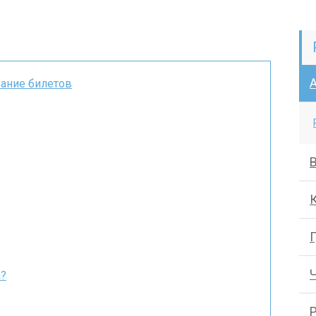
вание билетов
Г
а?