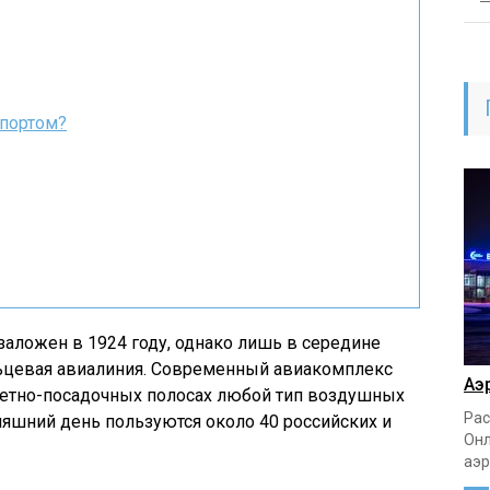
опортом?
аложен в 1924 году, однако лишь в середине
льцевая авиалиния. Современный авиакомплекс
Аэ
летно-посадочных полосах любой тип воздушных
Рас
дняшний день пользуются около 40 российских и
Онл
аэр