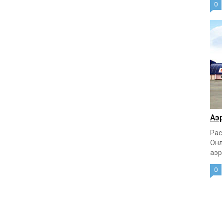
0
Аэ
Рас
Онл
аэр
0