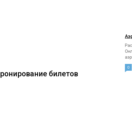
Аэ
Рас
Онл
аэр
0
бронирование билетов