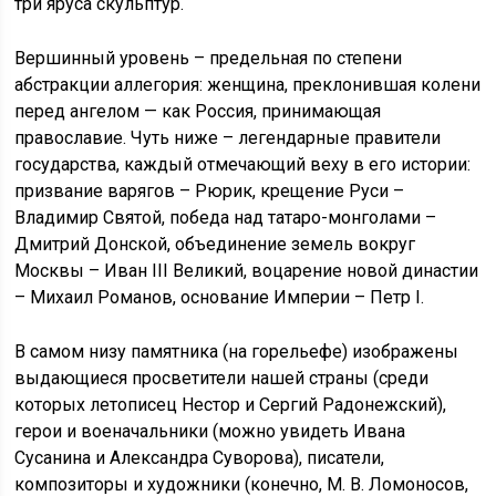
три яруса скульптур.
Вершинный уровень – предельная по степени
абстракции аллегория: женщина, преклонившая колени
перед ангелом — как Россия, принимающая
православие. Чуть ниже – легендарные правители
государства, каждый отмечающий веху в его истории:
призвание варягов – Рюрик, крещение Руси –
Владимир Святой, победа над татаро-монголами –
Дмитрий Донской, объединение земель вокруг
Москвы – Иван III Великий, воцарение новой династии
– Михаил Романов, основание Империи – Петр I.
В самом низу памятника (на горельефе) изображены
выдающиеся просветители нашей страны (среди
которых летописец Нестор и Сергий Радонежский),
герои и военачальники (можно увидеть Ивана
Сусанина и Александра Суворова), писатели,
композиторы и художники (конечно, М. В. Ломоносов,