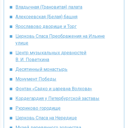
Владычная (Грановитая) палата
Алексеевская (Белая) башня
Ярославово дворище и Торг
Церковь Спаса Преображения на Ильине
улице
Центр музыкальных древностей
В. И. Поветкина
Десятинный монастырь
Монумент Победы
Фонтан «Садко и царевна Волхова»
Кордегардия у Петербургской заставы
Рюриково городище
Церковь Спаса на Нередице
Музей деревянного зодчества