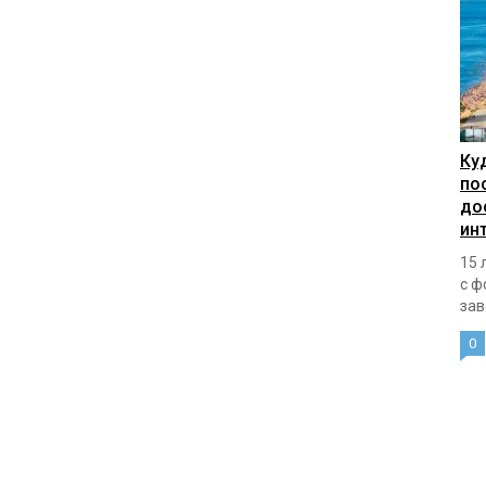
Ку
по
до
ин
15 
с ф
зав
0