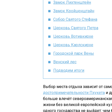
Замок Лихтенштейн
Замок Кройценштайн
Собор Святого Стефана
Церковь Святого Петра
Церковь Вотивкирхе
Церковь Карлскирхе
Городской парк Вены
Венский лес
Подводим итоги
Выбор места отдыха зависит от само
достопримечательности Пхукета
и д
больше влечёт североамериканская 
жизни без великой европейской кул
одного государства не выйдет: чем