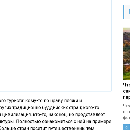
Чт
са
па
го туриста: кому-то по нраву пляжи и
Что
ругих традиционно буддийских стран; кого-то
поп
цивилизация; кто-то, наконец, не представляет
фот
ьтуры. Полностью ознакомиться с ней на примере
0
 больше стран посетит путешественник, тем