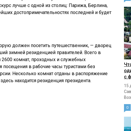
курс лучше с одной из столиц: Парижа, Берлина,
ейших достопримечательностях последней и будет
торую должен посетить путешественник, — дворец
ший зимней резиденцией правителей. Всего в
 2600 комнат, проходных и служебных
Чт
ля посещения в рабочие часы туристами без
од
рсии. Несколько комнат отданы в распоряжение
с 
, здесь находится резиденция президента.
15 
Сав
Воз
0